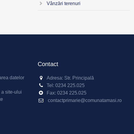
Vânzări terenuri
Contact
area datelor
Adresa: Str. Principală
Tel:
0234 225.025
 a site-ului
Fax:
0234 225.025
te
contactprimarie@comunatamasi.ro