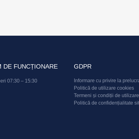
 DE FUNCȚIONARE
GDPR
Informare cu privire la prelucr
neri 07:30 – 15:30
Politică de utilizare cookies
Termeni și condiții de utilizare
Politică de confidențialitate si