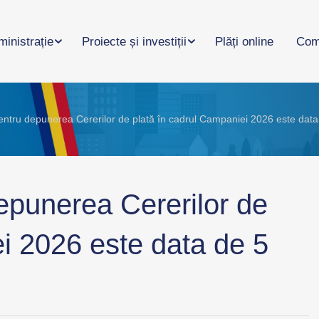
inistrație
Proiecte și investiții
Plăți online
Com
entru depunerea Cererilor de plată în cadrul Campaniei 2026 este data
epunerea Cererilor de
i 2026 este data de 5