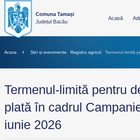
Comuna Tamași
Acasă
Adm
Județul Bacău
Acasa
Știri și evenimente
Registru agricol
Termenul-limită p
Termenul-limită pentru d
plată în cadrul Campanie
iunie 2026