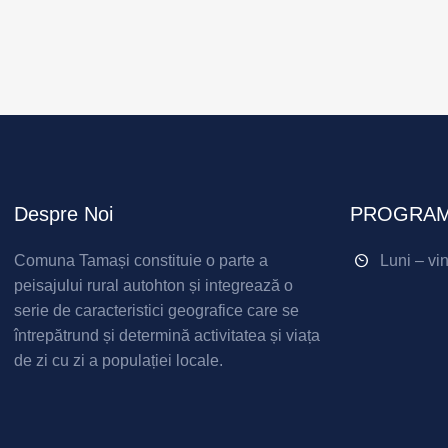
Despre Noi
PROGRAM
Comuna Tamași constituie o parte a
Luni – vi
peisajului rural autohton și integrează o
serie de caracteristici geografice care se
întrepătrund și determină activitatea și viața
de zi cu zi a populației locale.