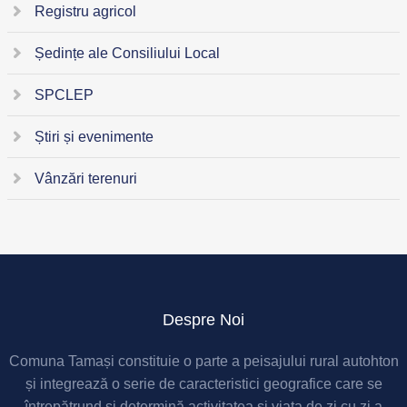
Registru agricol
Ședințe ale Consiliului Local
SPCLEP
Știri și evenimente
Vânzări terenuri
Despre Noi
Comuna Tamași constituie o parte a peisajului rural autohton
și integrează o serie de caracteristici geografice care se
întrepătrund și determină activitatea și viața de zi cu zi a