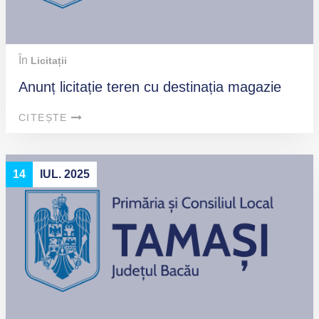
În
Licitații
Anunț licitație teren cu destinația magazie
CITEȘTE
14
IUL. 2025