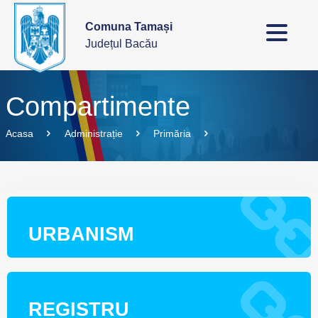
Comuna Tamași
Județul Bacău
Compartimente
Acasa
Administrație
Primăria
URBANISM
REGISTRU