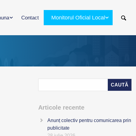
Monitorul Oficial Local
una
Contact
Articole recente
Anunț colectiv pentru comunicarea prin
publicitate
28 iulie 2026