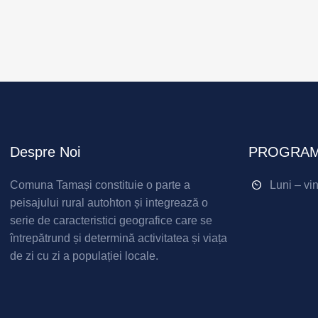
Despre Noi
PROGRAM
Comuna Tamași constituie o parte a
Luni – vi
peisajului rural autohton și integrează o
serie de caracteristici geografice care se
întrepătrund și determină activitatea și viața
de zi cu zi a populației locale.