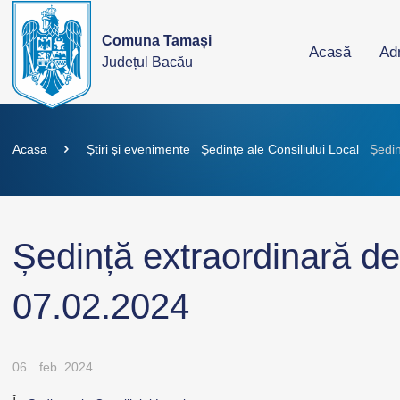
Comuna Tamași
Acasă
Adm
Județul Bacău
Acasa
Știri și evenimente
Ședințe ale Consiliului Local
Ședin
Ședință extraordinară de
07.02.2024
06
feb. 2024