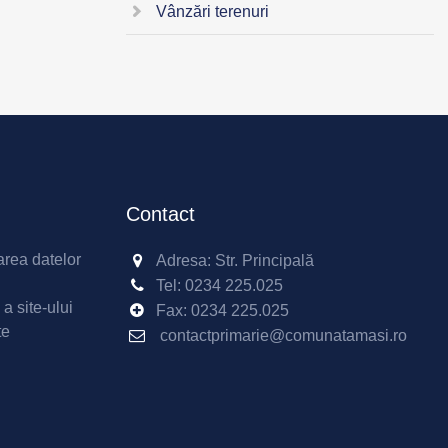
Vânzări terenuri
Contact
area datelor
Adresa: Str. Principală
Tel:
0234 225.025
 a site-ului
Fax:
0234 225.025
te
contactprimarie@comunatamasi.ro