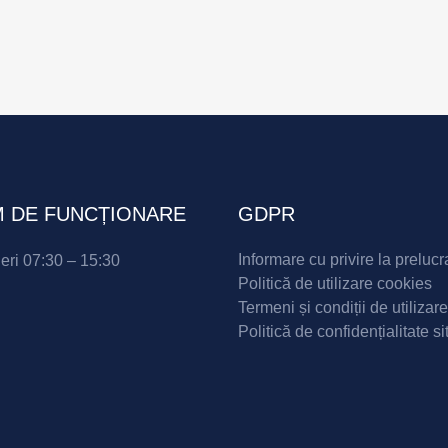
 DE FUNCȚIONARE
GDPR
Informare cu privire la prelucr
neri 07:30 – 15:30
Politică de utilizare cookies
Termeni și condiții de utilizare
Politică de confidențialitate si