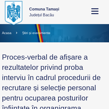
Comuna Tamași
Județul Bacău
Acasa
Știri și evenimente
Proces-verbal de afișare a
rezultatelor privind proba
interviu în cadrul procedurii de
recrutare și selecție personal
pentru ocuparea posturilor
înființate în organigrama