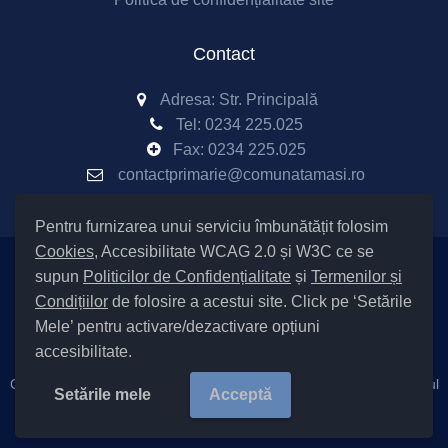
Contact
Adresa: Str. Principală
Tel:
0234 225.025
Fax:
0234 225.025
contactprimarie@comunatamasi.ro
Pentru furnizarea unui serviciu îmbunătățit folosim
Cookies
, Accesibilitate WCAG 2.0 și W3C ce se
supun
Politicilor de Confidențialitate
și
Termenilor și
Setări Cookies și Accesibilitate
Condițiilor
de folosire a acestui site. Click pe ‘Setările
|
Informare cu privire la prelucrarea datelor
|
Politică de utilizare
Mele’ pentru activare/dezactivare opțiuni
cookies
|
Termeni și condiții de utilizare a site-ului
|
Politică de
accesibilitate.
confidențialitate site
Cod Județ 4 / Județul Bacău / Tipul UAT – 14 – C – Comună / Codul
Setările mele
Acceptă
SIRUTA al Unității Administrativ-Teritoriale 25692 / Tamași
Copyright ©
2026 Primăria Tamași județul Bacău |