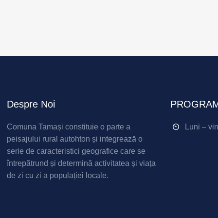
Despre Noi
PROGRAM
Comuna Tamași constituie o parte a
Luni – vi
peisajului rural autohton și integrează o
serie de caracteristici geografice care se
întrepătrund și determină activitatea și viața
de zi cu zi a populației locale.