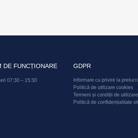
 DE FUNCȚIONARE
GDPR
Informare cu privire la prelucr
neri 07:30 – 15:30
Politică de utilizare cookies
Termeni și condiții de utilizare
Politică de confidențialitate si