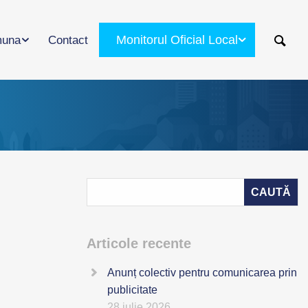
Monitorul Oficial Local
una
Contact
Articole recente
Anunț colectiv pentru comunicarea prin
publicitate
28 iulie 2026