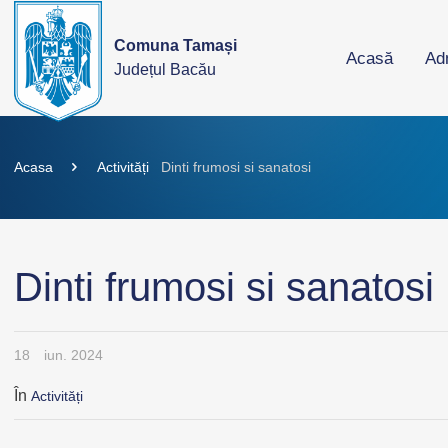
Comuna Tamași
Acasă
Adm
Județul Bacău
Acasa
Activități
Dinti frumosi si sanatosi
Dinti frumosi si sanatosi
18
iun. 2024
În
Activități