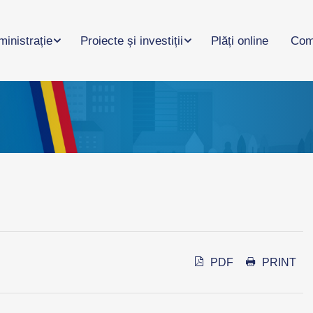
inistrație
Proiecte și investiții
Plăți online
Com
PDF
PRINT