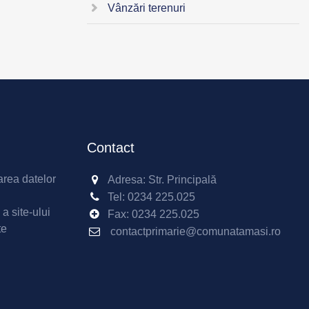
Vânzări terenuri
Contact
area datelor
Adresa: Str. Principală
Tel:
0234 225.025
 a site-ului
Fax:
0234 225.025
te
contactprimarie@comunatamasi.ro