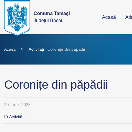
Comuna Tamași
Acasă
Adm
Județul Bacău
Acasa
Activități
Coronițe din păpădii
Coronițe din păpădii
20
apr. 2026
În
Activități