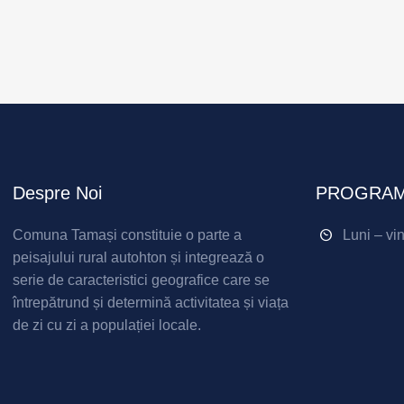
Despre Noi
PROGRAM
Comuna Tamași constituie o parte a
Luni – vi
peisajului rural autohton și integrează o
serie de caracteristici geografice care se
întrepătrund și determină activitatea și viața
de zi cu zi a populației locale.