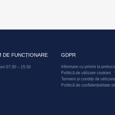
 DE FUNCȚIONARE
GDPR
Informare cu privire la prelucr
neri 07:30 – 15:30
Politică de utilizare cookies
Termeni și condiții de utilizare
Politică de confidențialitate si