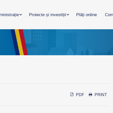
inistrație
Proiecte și investiții
Plăți online
Com
PDF
PRINT