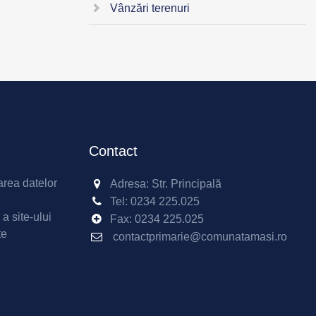
Vânzări terenuri
Contact
area datelor
Adresa: Str. Principală
Tel:
0234 225.025
 a site-ului
Fax:
0234 225.025
te
contactprimarie@comunatamasi.ro