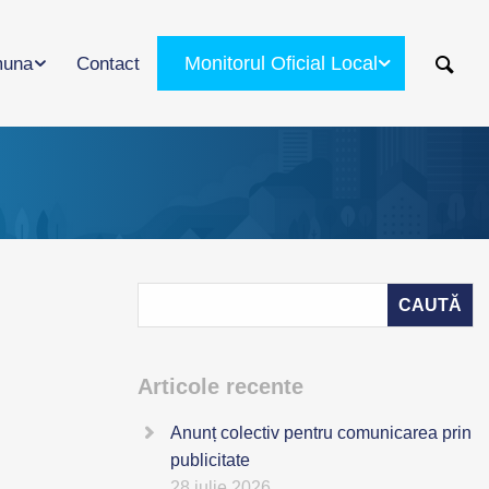
Monitorul Oficial Local
una
Contact
Articole recente
Anunț colectiv pentru comunicarea prin
publicitate
28 iulie 2026