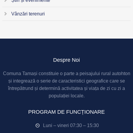
Știri și evenimente
Vânzări terenuri
Despre Noi
Comuna Tamași constituie o parte a peisajului rural autohton
și integrează o serie de caracteristici geografice care se
întrepătrund și determină activitatea și viața de zi cu zi a
populației locale.
PROGRAM DE FUNCȚIONARE
Luni – vineri 07:30 – 15:30