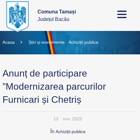
Comuna Tamași
Județul Bacău
Acasa
Știri și evenimente
Achiziții publice
Anunț de participare
”Modernizarea parcurilor
Furnicari și Chetriș
13
nov. 2025
În
Achiziții publice