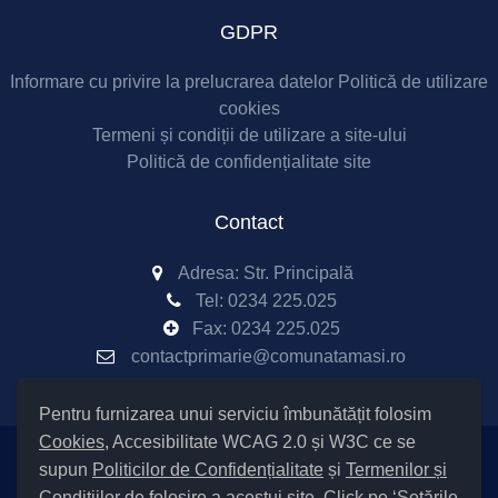
GDPR
Informare cu privire la prelucrarea datelor
Politică de utilizare
cookies
Termeni și condiții de utilizare a site-ului
Politică de confidențialitate site
Contact
Adresa: Str. Principală
Tel:
0234 225.025
Fax:
0234 225.025
contactprimarie@comunatamasi.ro
Pentru furnizarea unui serviciu îmbunătățit folosim
Cookies
, Accesibilitate WCAG 2.0 și W3C ce se
supun
Politicilor de Confidențialitate
și
Termenilor și
Setări Cookies și Accesibilitate
Condițiilor
de folosire a acestui site. Click pe ‘Setările