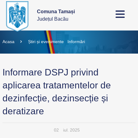
Comuna Tamași
Județul Bacău
Acasa
Știri și evenimente
Informări
Informare DSPJ privind
aplicarea tratamentelor de
dezinfecție, dezinsecție și
deratizare
02
iul. 2025