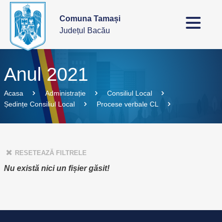
Comuna Tamași
Județul Bacău
Anul 2021
Acasa
Administrație
Consiliul Local
Ședințe Consiliul Local
Procese verbale CL
RESETEAZĂ FILTRELE
Nu există nici un fișier găsit!