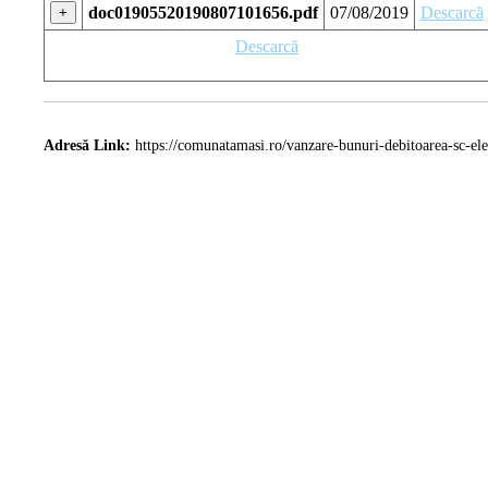
doc01905520190807101656.pdf
07/08/2019
Descarcă
+
Descarcă
Adresă Link:
https://comunatamasi.ro/vanzare-bunuri-debitoarea-sc-elec